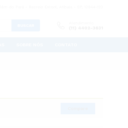
lém do Pará - Recreio Estoril, Atibaia - SP, 12944-120
Atendimento
BUSCAR
(11) 4402-3631
AS
SOBRE NÓS
CONTATO
Compare