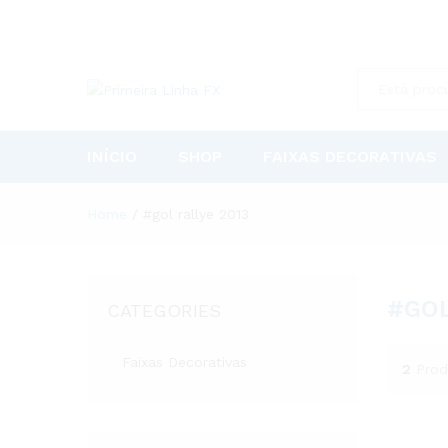
All
INÍCIO
SHOP
FAIXAS DECORATIVAS
Home
/
#gol rallye 2013
#GOL
CATEGORIES
Faixas Decorativas
2
Prod