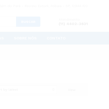
lém do Pará - Recreio Estoril, Atibaia - SP, 12944-120
Atendimento
BUSCAR
(11) 4402-3631
AS
SOBRE NÓS
CONTATO
rt by latest
View