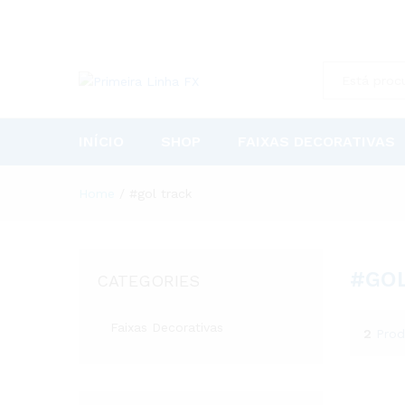
All
INÍCIO
SHOP
FAIXAS DECORATIVAS
Home
/
#gol track
#GOL
CATEGORIES
Faixas Decorativas
2
Prod