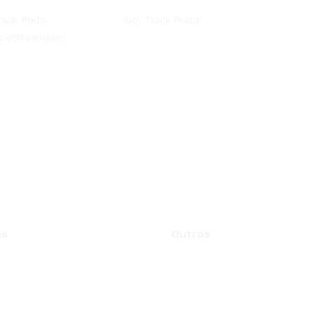
rack Preto
Gol Track Prata
:
Volkswagem
as
Outros