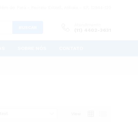
lém do Pará - Recreio Estoril, Atibaia - SP, 12944-120
Atendimento
BUSCAR
(11) 4402-3631
AS
SOBRE NÓS
CONTATO
test
View