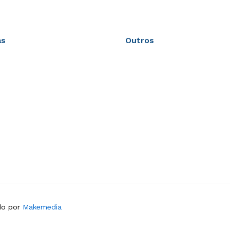
as
Outros
ado por
Makemedia