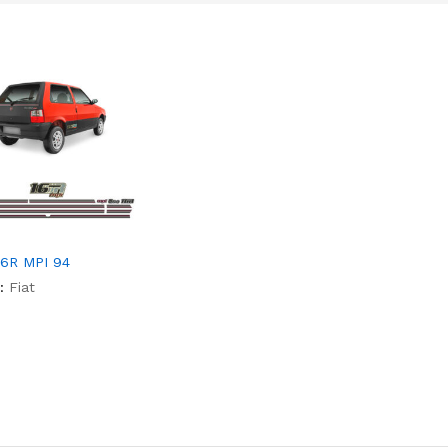
.6R MPI 94
:
Fiat