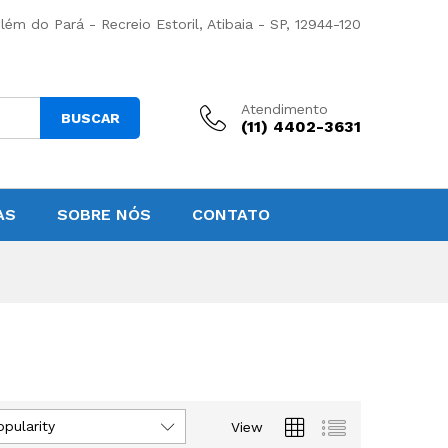
lém do Pará - Recreio Estoril, Atibaia - SP, 12944-120
Atendimento
BUSCAR
(11) 4402-3631
AS
SOBRE NÓS
CONTATO
opularity
View