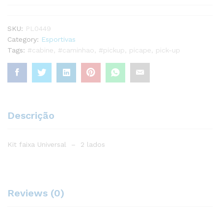
SKU:
PL0449
Category:
Esportivas
Tags:
#cabine
,
#caminhao
,
#pickup
,
picape
,
pick-up
Descrição
Kit faixa Universal – 2 lados
Reviews (0)