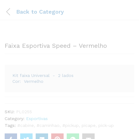
Back to
Category
Faixa Esportiva Speed – Vermelho
Kit faixa Universal - 2 lados
Cor: Vermelho
SKU:
PL0255
Category:
Esportivas
Tags:
#cabine
,
#caminhao
,
#pickup
,
picape
,
pick-up