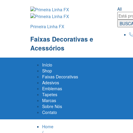
All
BUSC
Primeira Linha FX
Faixas Decorativas e
Acessórios
Início
Shop
Faixas Decorativas
Adesivos
Emblemas
Tapetes
Marcas
Sobre Nós
Contato
Home
/