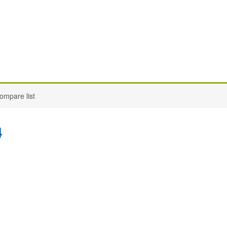
ompare list
4