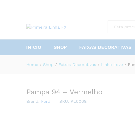
Descrição
Reviews (0)
All
INÍCIO
SHOP
FAIXAS DECORATIVAS
Home
/
Shop
/
Faixas Decorativas
/
Linha Leve
/
Pam
Pampa 94 – Vermelho
Brand:
Ford
SKU:
PL0008