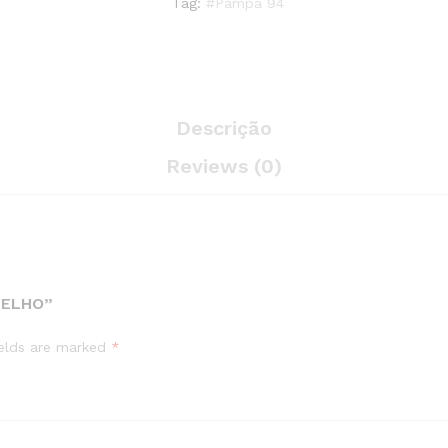
Tag:
#Pampa 94
Descrição
Reviews (0)
MELHO”
ields are marked
*