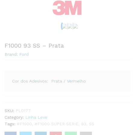
F1000 93 SS – Prata
Brand:
Ford
Cor dos Adesivos: Prata / Vermelho
SKU:
PL0177
Category:
Linha Leve
Tags:
#F1000
,
#F1000 SUPER SERIE
,
93
,
SS