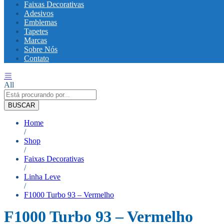
Faixas Decorativas
Adesivos
Emblemas
Tapetes
Marcas
Sobre Nós
Contato
All
BUSCAR
Home
/
Shop
/
Faixas Decorativas
/
Linha Leve
/
F1000 Turbo 93 – Vermelho
F1000 Turbo 93 – Vermelho