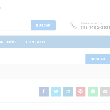
h
Atendimento
BUSCAR
(11) 4402-3631
BRE NÓS
CONTATO
BUSCAR