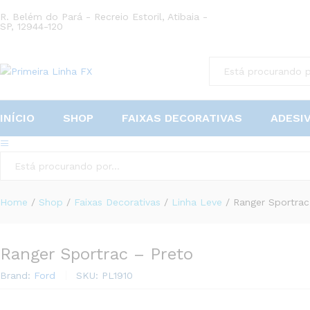
R. Belém do Pará - Recreio Estoril, Atibaia -
Descrição
Reviews (0)
SP, 12944-120
All
INÍCIO
SHOP
FAIXAS DECORATIVAS
ADESI
All
Home
/
Shop
/
Faixas Decorativas
/
Linha Leve
/
Ranger Sportrac
Ranger Sportrac – Preto
Brand:
Ford
SKU:
PL1910