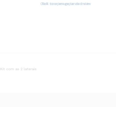
Click to open expanded view
Roll over image to zoom in
Kit com as 2 laterais